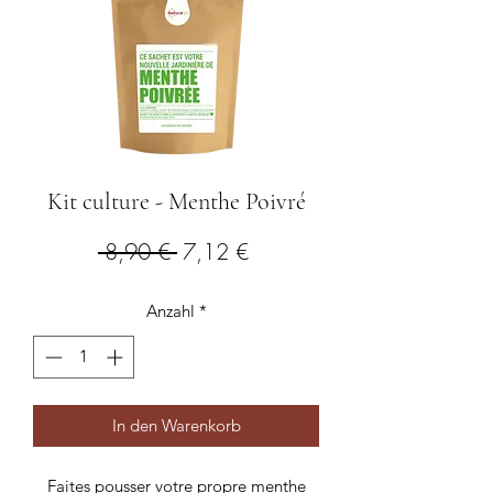
Kit culture - Menthe Poivré
Standardpreis
Sale-
 8,90 € 
7,12 €
Preis
Anzahl
*
In den Warenkorb
Faites pousser votre propre menthe