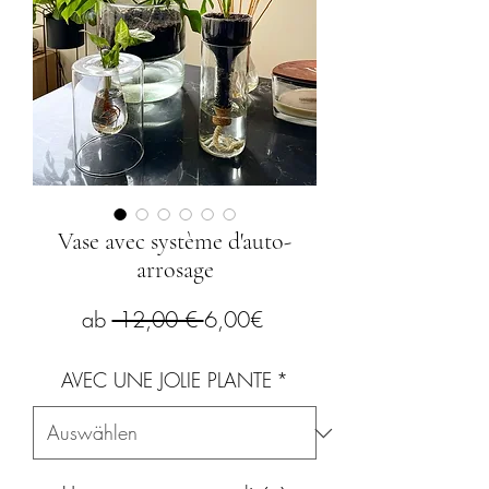
Vase avec système d'auto-
arrosage
Standardpreis
Sale-
ab
 12,00 € 
6,00€
Preis
AVEC UNE JOLIE PLANTE
*