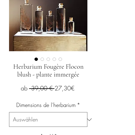
Herbarium Fougère Flocon
blush - plante immergée
Standardpreis
Sale-
ab
 39,00 € 
27,30€
Preis
Dimensions de l'herbarium
*