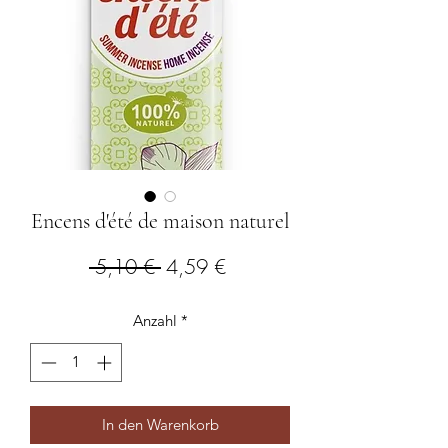
Encens d'été de maison naturel
Standardpreis
Sale-
 5,10 € 
4,59 €
Preis
Anzahl
*
In den Warenkorb