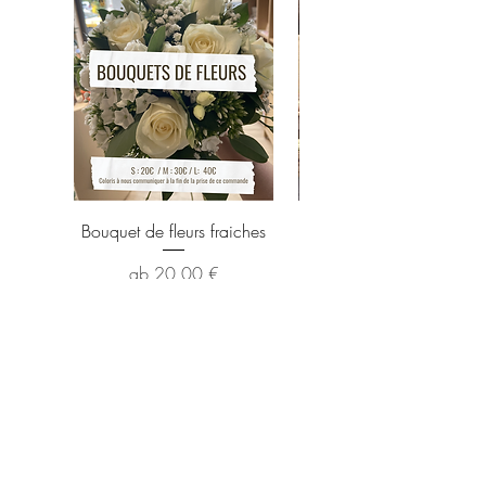
Bouquet de fleurs fraiches
Suspension de cire par
Fleurs séchées et Parf
Sale-Preis
ab
20,00 €
Grünes
Flaschendesign