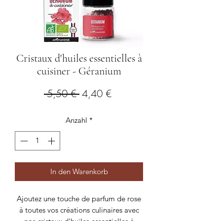
Cristaux d'huiles essentielles à
cuisiner - Géranium
Standardpreis
Sale-
 5,50 € 
4,40 €
Preis
Anzahl
*
In den Warenkorb
Ajoutez une touche de parfum de rose
à toutes vos créations culinaires avec