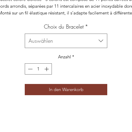
ords arrondis, séparées par 11 intercalaires en acier inoxydable dor
Monté sur un fil élastique résistant, il s’adapte facilement à différente
tailles de poignets grâce à son diamètre de 60 mm.
Choix du Bracelet
*
onçu en acier inoxydable et en acrylique, deux matériaux durables 
résistants à l’eau comme à l’usure du temps, ce bracelet allie confort
Auswählen
légèreté et modernité.
Il est disponible dans plusieurs coloris.
Anzahl
*
In den Warenkorb