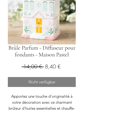
Brûle Parfum - Diffuseur pour
fondants - Maison Pastel
Standardpreis
Sale-
 14,00 € 
8,40 €
Preis
Nicht verfügbar
Apportez une touche d'originalité à
votre décoration avec ce charmant
brûleur d'huiles essentielles et chauffe-
cire en forme de maison de ville.