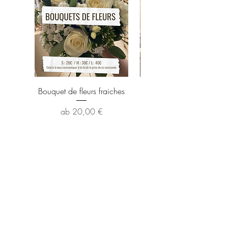
Bouquet de fleurs fraiches
Suspension de cire par
Fleurs séchées et Parf
Sale-Preis
ab
20,00 €
Grünes
Flaschendesign
contact@greenbottledesign.fr