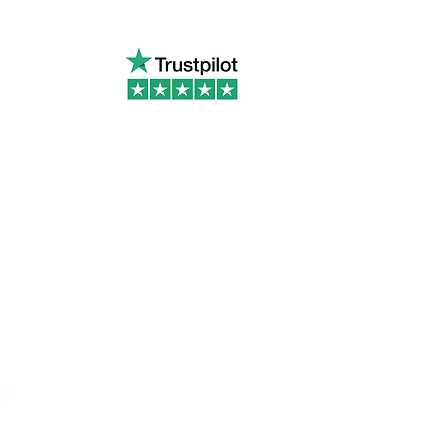
s sur Trustpilot
gen
© 2019 von Green Bottle
Design.