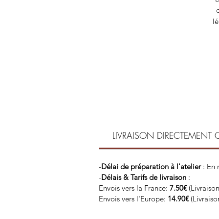
l
c
c
LIVRAISON DIRECTEMENT 
-
Délai de préparation à l'atelier
: En
-
Délais & Tarifs de livraison
:
Envois vers la France:
7.50€
(Livraiso
Envois vers l'Europe:
14.90€
(Livrais