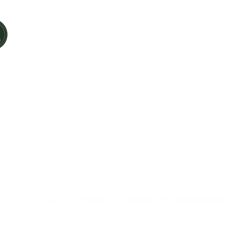
Laissez un avi
contact@greenbottledesign.fr
06.47.61.70.68
uette 59118 Wambrechies
Impressum
CGV
Verkaufs- und Rückgabebedingun