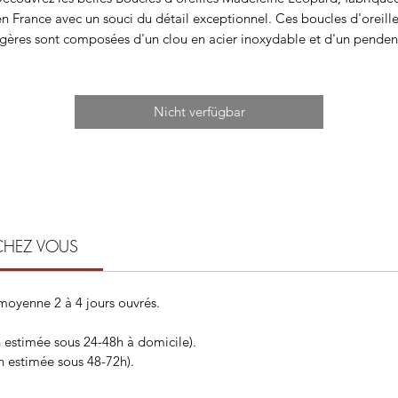
en France avec un souci du détail exceptionnel. Ces boucles d'oreille
égères sont composées d'un clou en acier inoxydable et d'un pendent
en acétate tacheté crème et marron, donnant ainsi un aspect léopar
hic et tendance. Avec une hauteur de 5 cm et un poids de 4 gramme
es boucles d'oreilles sont parfaites pour des oreilles percées. Apport
Nicht verfügbar
une touche de sophistication à votre tenue avec ces superbes boucle
d'oreilles Madeleine Léopard.
Emballage 🎁
Vos jolies boucles sont présentées sur une carte.
CHEZ VOUS
 moyenne 2 à 4 jours ouvrés.
n estimée sous 24-48h à domicile).
on estimée sous 48-72h).