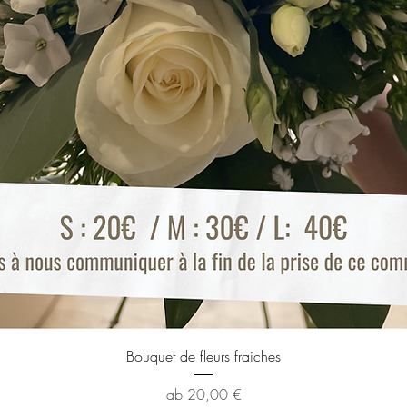
Schnellansicht
Bouquet de fleurs fraiches
Sale-Preis
ab
20,00 €