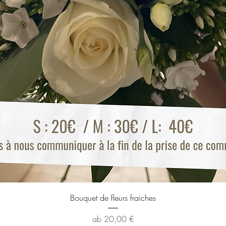
Schnellansicht
Bouquet de fleurs fraiches
Sale-Preis
ab
20,00 €