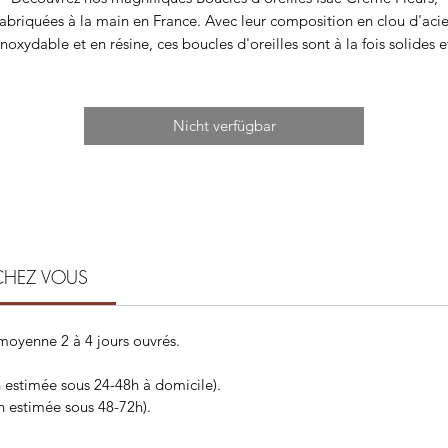
fabriquées à la main en France. Avec leur composition en clou d'acie
inoxydable et en résine, ces boucles d'oreilles sont à la fois solides e
légères, parfaites pour un usage quotidien. Leur design élégant et
intemporel est orné de jolies fleurs crème qui apporteront une touch
de délicatesse à toutes vos tenues. Avec une hauteur de 5,8 cm, ces
Nicht verfügbar
ucles d'oreilles ajouteront instantanément de l'élégance à votre lo
ffrez-vous un bijou français de qualité avec les Boucles d'oreilles Is
Crème Fleurs.
Emballage 🎁
Vos jolies boucles sont présentées sur une carte.
Fabrication 🌾
CHEZ VOUS
Toutes nos boucles d’oreilles sont imaginées et assemblées dans
un petit atelier français.
 moyenne 2 à 4 jours ouvrés.
n estimée sous 24-48h à domicile).
on estimée sous 48-72h).