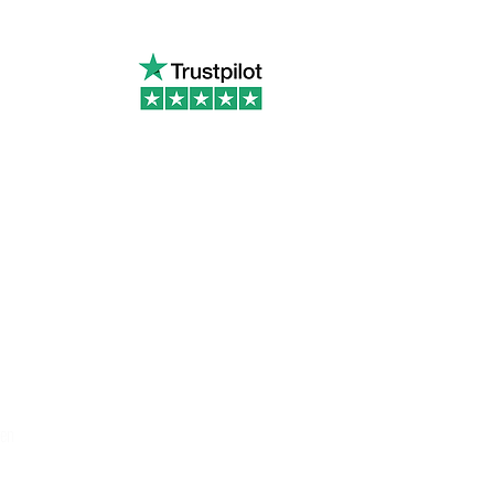
s sur Trustpilot
gen
© 2019 von Green Bottle
Design.