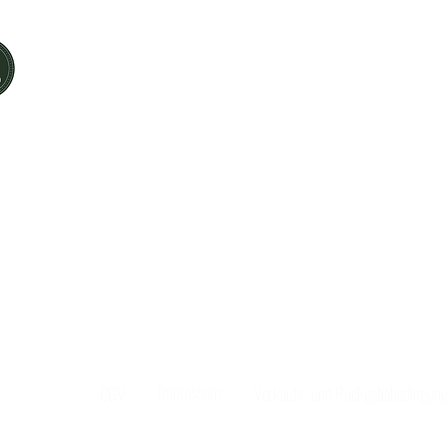
Laissez un avi
contact@greenbottledesign.fr
06.47.61.70.68
uette 59118 Wambrechies
Impressum
CGV
Verkaufs- und Rückgabebedingun