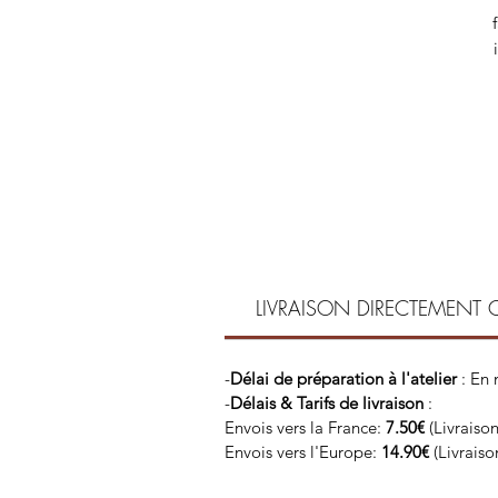
bo
O
LIVRAISON DIRECTEMENT 
-
Délai de préparation à l'atelier
: En
-
Délais & Tarifs de livraison
:
Envois vers la France:
7.50€
(Livraiso
Envois vers l'Europe:
14.90€
(Livrais